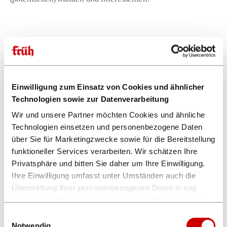
Rechtsgrundlage für die Verarbeitung Ihrer
personenbezogenen Daten ist Art. 6 Abs. 1 lit. f) DSGVO. Das
von uns verfolgte berechtigte Interesse liegt in einer
Verbesserung unseres Angebots auf Facebook und
Gewährleistung einer effektiveren Kommunikation mit
Einwilligung zum Einsatz von Cookies und ähnlicher
(potenziellen) Kunden und Interessenten.
Technologien sowie zur Datenverarbeitung
Wir und unsere Partner möchten Cookies und ähnliche
Technologien einsetzen und personenbezogene Daten
über Sie für Marketingzwecke sowie für die Bereitstellung
c) Durchführung von Gewinnspielen
funktioneller Services verarbeiten. Wir schätzen Ihre
Sofern Sie auf einer unserer Facebook Fanpages an einem
Privatsphäre und bitten Sie daher um Ihre Einwilligung.
unserer Gewinnspiele teilnehmen, verarbeiten wir Ihre Daten
Ihre Einwilligung umfasst unter Umständen auch die
auch zur Durchführung des jeweiligen Gewinnspiels. Zweck
Übermittlung Ihrer personenbezogenen Daten in sog.
der Verarbeitung personenbezogener Daten ist die Ermittlung
unsichere Drittländer außerhalb des EWR, auch wenn
der Gewinnerin oder des Gewinners bzw. der Gewinner
insoweit kein mit dem EU-Recht vergleichbares
Einwilligungsauswahl
sowie deren Bekanntgabe und die Ausspielung der Gewinne.
Datenschutzniveau gewährleistet ist. Es besteht u.a. das
Notwendig