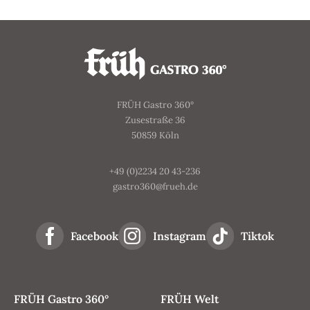
FRÜH Gastro 360°
Zusestraße 36
50859 Köln
+49 (0)2234 20 43-236
gastro360@frueh.de
Facebook
Instagram
Tiktok
FRÜH Gastro 360°
FRÜH Welt