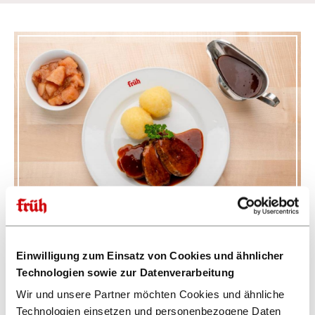
Zentralisierte Speisenproduktion für
Einwilligung zum Einsatz von Cookies und ähnlicher
konstante Qualität
Technologien sowie zur Datenverarbeitung
In der neuen Großküche entstehen täglich rund 10.000 Speisen –
Wir und unsere Partner möchten Cookies und ähnliche
frisch, handwerklich und auf Basis einheitlicher Rezepturen. Dazu
Technologien einsetzen und personenbezogene Daten